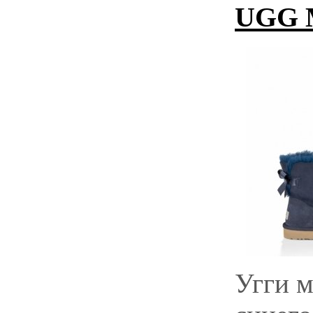
UGG M
Угги м