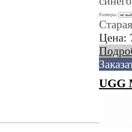
синего
Размеры:
Старая
Цена:
Подро
Заказа
UGG M