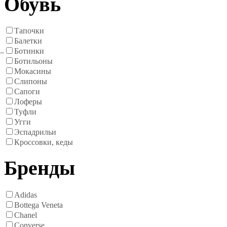
Обувь
Тапочки
Балетки
Ботинки
Ботильоны
Мокасины
Слипоны
Сапоги
Лоферы
Туфли
Угги
Эспадрильи
Кроссовки, кеды
Бренды
Adidas
Bottega Veneta
Chanel
Converse