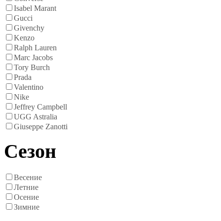
Isabel Marant
Gucci
Givenchy
Kenzo
Ralph Lauren
Marc Jacobs
Tory Burch
Prada
Valentino
Nike
Jeffrey Campbell
UGG Astralia
Giuseppe Zanotti
Сезон
Весение
Летние
Осение
Зимние