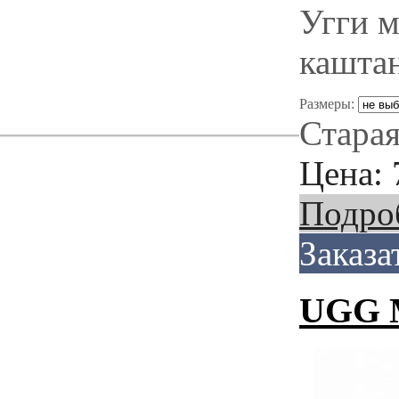
Угги м
каштан
Размеры:
Старая
Цена:
Подро
Заказа
UGG M