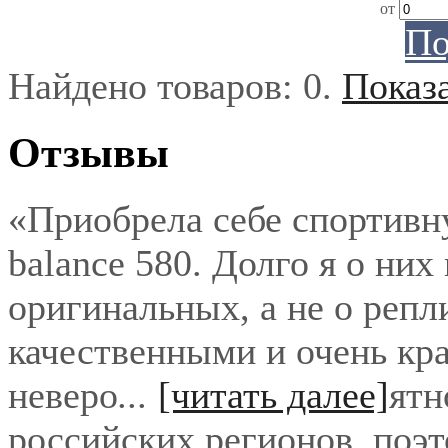
от
По
Найдено товаров:
0
.
Показ
Отзывы
«Приобрела себе спортивн
balance 580. Долго я о них
оригинальных, а не о репл
качественными и очень кра
неверо
...
[читать далее]
ятн
российских регионов, поэ