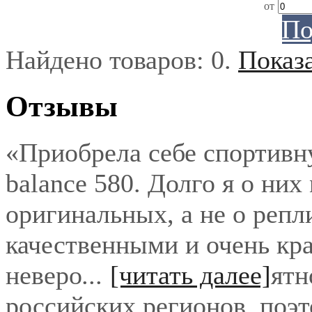
от
По
Найдено товаров:
0
.
Показ
Отзывы
«Приобрела себе спортивн
balance 580. Долго я о них
оригинальных, а не о репл
качественными и очень кра
неверо
...
[читать далее]
ятн
российских регионов, поэ