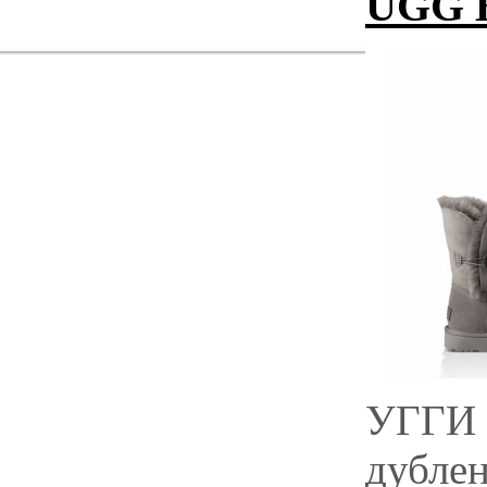
UGG B
УГГИ 
дубле