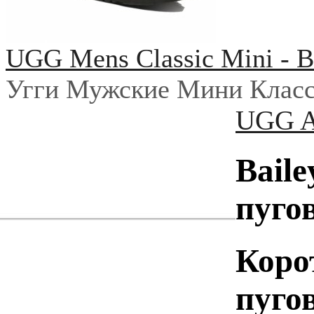
UGG Mens Classic Mini - B
Угги Мужские Мини Класс
UGG Au
Baile
пуго
Коро
пуго