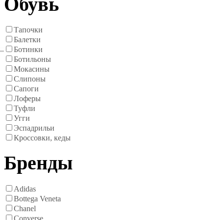
Обувь
Тапочки
Балетки
Ботинки
Ботильоны
Мокасины
Слипоны
Сапоги
Лоферы
Туфли
Угги
Эспадрильи
Кроссовки, кеды
Бренды
Adidas
Bottega Veneta
Chanel
Converse