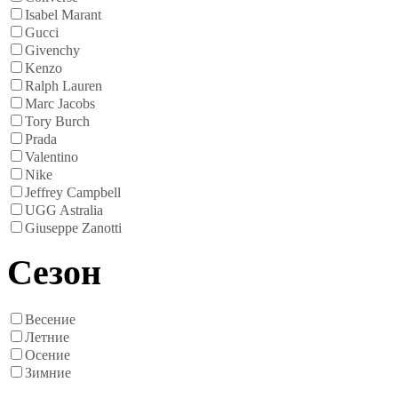
Isabel Marant
Gucci
Givenchy
Kenzo
Ralph Lauren
Marc Jacobs
Tory Burch
Prada
Valentino
Nike
Jeffrey Campbell
UGG Astralia
Giuseppe Zanotti
Сезон
Весение
Летние
Осение
Зимние