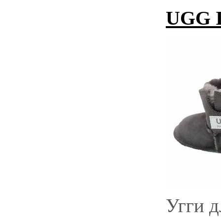
UGG I
Угги 