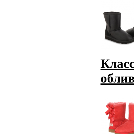
Класс
облив