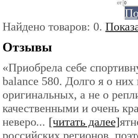
от
По
Найдено товаров:
0
.
Показ
Отзывы
«Приобрела себе спортивн
balance 580. Долго я о них
оригинальных, а не о репл
качественными и очень кра
неверо
...
[читать далее]
ятн
российских регионов, поэ