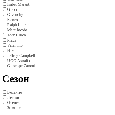
Isabel Marant
Gucci
Givenchy
Kenzo
Ralph Lauren
Marc Jacobs
Tory Burch
Prada
Valentino
Nike
Jeffrey Campbell
UGG Astralia
Giuseppe Zanotti
Сезон
Весение
Летние
Осение
Зимние