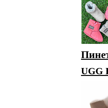
Пине
UGG I