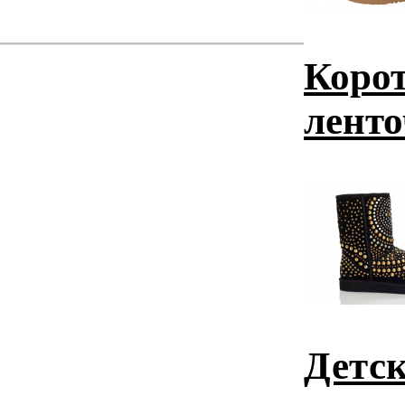
Корот
ленто
Детс