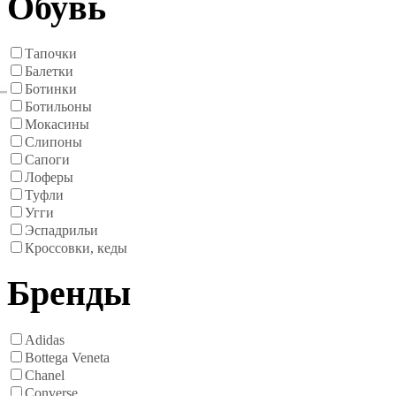
Обувь
Тапочки
Балетки
Ботинки
Ботильоны
Мокасины
Слипоны
Сапоги
Лоферы
Туфли
Угги
Эспадрильи
Кроссовки, кеды
Бренды
Adidas
Bottega Veneta
Chanel
Converse