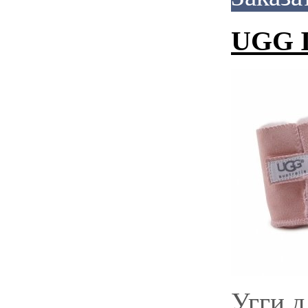
UGG I
Угги 