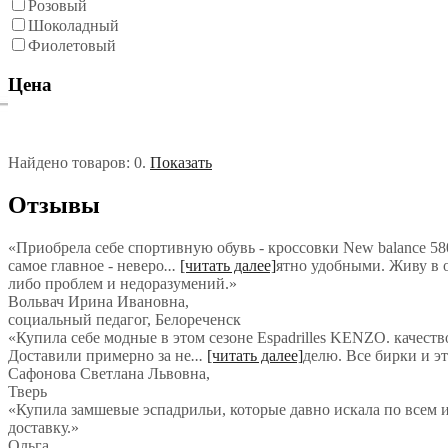
Розовый
Шоколадный
Фиолетовый
Цена
Найдено товаров:
0
.
Показать
Отзывы
«Приобрела себе спортивную обувь - кроссовки New balance 580
самое главное - неверо
...
[читать далее]
ятно удобными. Живу в о
либо проблем и недоразумений.
»
Вольвач Ирина Ивановна
,
социальный педагог, Белореченск
«Купила себе модные в этом сезоне Espadrilles KENZO. качеств
Доставили примерно за не
...
[читать далее]
делю. Все бирки и э
Сафонова Светлана Львовна
,
Тверь
«Купила замшевые эспадрильи, которые давно искала по всем и
доставку.»
Ольга
,