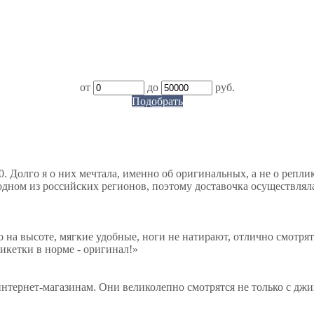
от
до
руб.
Подобрать
. Долго я о них мечтала, именно об оригинальных, а не о репли
дном из российских регионов, поэтому доставочка осуществляла
о на высоте, мягкие удобные, ноги не натирают, отлично смотрят
тикетки в норме - оригинал!
»
нтернет-магазинам. Они великолепно смотрятся не только с джи