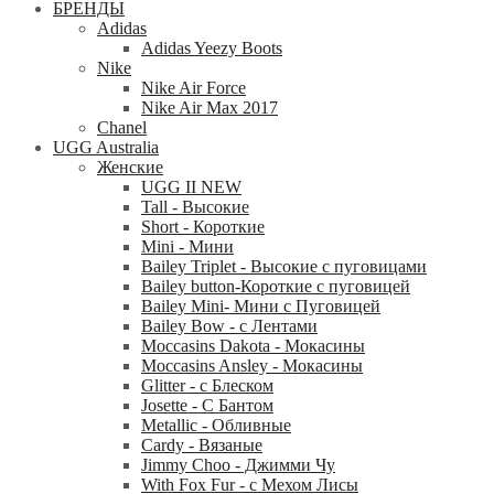
БРЕНДЫ
Adidas
Adidas Yeezy Boots
Nike
Nike Air Force
Nike Air Max 2017
Chanel
UGG Australia
Женские
UGG II NEW
Tall - Высокие
Short - Короткие
Mini - Mини
Bailey Triplet - Высокие с пуговицами
Bailey button-Короткие с пуговицей
Bailey Mini- Мини с Пуговицей
Bailey Bow - с Лентами
Moccasins Dakota - Мокасины
Moccasins Ansley - Мокасины
Glitter - с Блеском
Josette - С Бантом
Metallic - Обливные
Cardy - Вязаные
Jimmy Choo - Джимми Чу
With Fox Fur - с Мехом Лисы