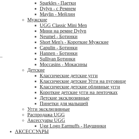
Sparkles - Паетки
Dylyn - с Ремнем
Maylin - Мейлин
Мужские
UGG Classic Mini Men
Мини на ремне Dylyn
Neumel - Ботинки
Short Men's - Короткие Мужские
Capulin - Ботинки
Hannen - Ботинки
Sullivan Ботинки
Moccasins - Мокасины
Детские
Классические детские угги
Классические детские Угги на пуговице
Классические детские обливные угги
Короткие детские угги на ленточках
Детские эксклюзивные
Пинетки для малышей
Угги эксклюзивные
Распродажа UGG
Аксессуары UGG
Ugg Logo Earmuffs - Наушники
АКСЕССУАРЫ