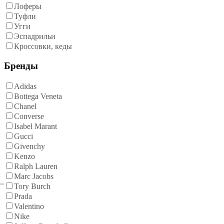
Лоферы
Туфли
Угги
Эспадрильи
Кроссовки, кеды
Бренды
Adidas
Bottega Veneta
Chanel
Converse
Isabel Marant
Gucci
Givenchy
Kenzo
Ralph Lauren
Marc Jacobs
Tory Burch
Prada
Valentino
Nike