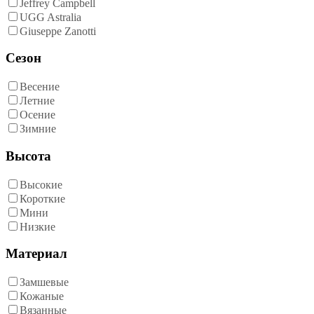
Jeffrey Campbell
UGG Astralia
Giuseppe Zanotti
Сезон
Весение
Летние
Осение
Зимние
Высота
Высокие
Короткие
Мини
Низкие
Материал
Замшевые
Кожаные
Вязанные