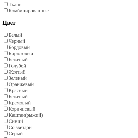
Ткань
Комбинированные
Цвет
Белый
Черный
Бордовый
Бирюзовый
Бежевый
Голубой
Желтый
Зеленый
Оранжевый
Красный
Бежевый
Кремовый
Коричневый
Каштан(рыжий)
Синий
Со звездой
Серый