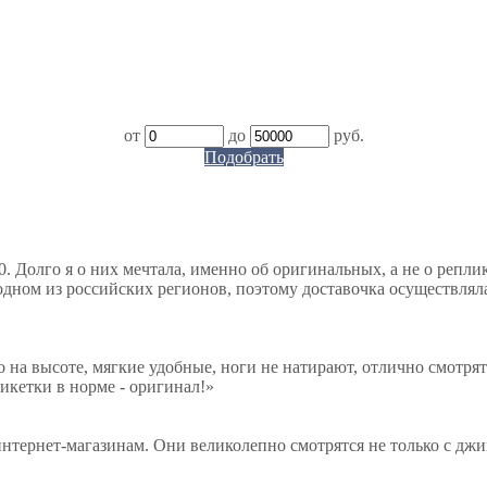
от
до
руб.
Подобрать
. Долго я о них мечтала, именно об оригинальных, а не о репли
дном из российских регионов, поэтому доставочка осуществляла
о на высоте, мягкие удобные, ноги не натирают, отлично смотрят
тикетки в норме - оригинал!
»
нтернет-магазинам. Они великолепно смотрятся не только с джи