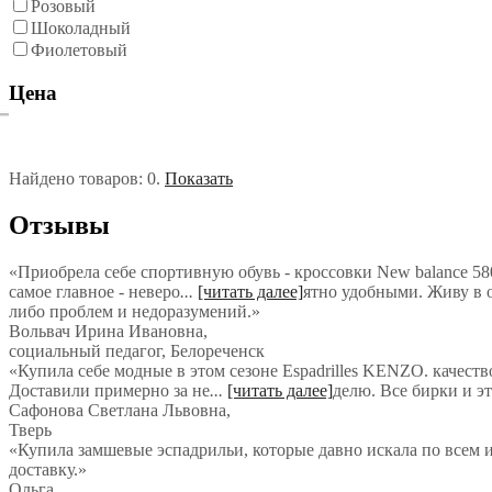
Розовый
Шоколадный
Фиолетовый
Цена
Найдено товаров:
0
.
Показать
Отзывы
«Приобрела себе спортивную обувь - кроссовки New balance 580
самое главное - неверо
...
[читать далее]
ятно удобными. Живу в о
либо проблем и недоразумений.
»
Вольвач Ирина Ивановна
,
социальный педагог, Белореченск
«Купила себе модные в этом сезоне Espadrilles KENZO. качеств
Доставили примерно за не
...
[читать далее]
делю. Все бирки и э
Сафонова Светлана Львовна
,
Тверь
«Купила замшевые эспадрильи, которые давно искала по всем и
доставку.»
Ольга
,