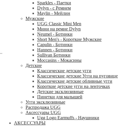
Sparkles - Паетки
Dylyn - с Ремнем
Maylin - Мейлин
Мужские
UGG Classic Mini Men
Мини на ремне Dylyn
Neumel - Ботинки
Short Men's - Короткие Мужские
Capulin - Ботинки
Hannen - Ботинки
Sullivan Ботинки
Moccasins - Мокасины
Детские
Классические детские угги
Классические детские Угги на пуговице
Классические детские обливные угги
Короткие детские угги на ленточках
Детские эксклюзивные
Пинетки для малышей
Угги эксклюзивные
Распродажа UGG
Аксессуары UGG
Ugg Logo Earmuffs - Наушники
АКСЕССУАРЫ