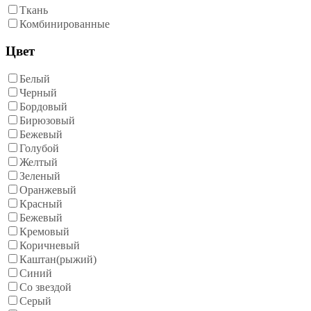
Ткань
Комбинированные
Цвет
Белый
Черный
Бордовый
Бирюзовый
Бежевый
Голубой
Желтый
Зеленый
Оранжевый
Красный
Бежевый
Кремовый
Коричневый
Каштан(рыжий)
Синий
Со звездой
Серый