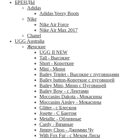
БРЕНДЫ
Adidas
Adidas Yeezy Boots
Nike
Nike Air Force
Nike Air Max 2017
Chanel
UGG Australia
Женские
UGG II NEW
Tall - Высокие
Short - Короткие
Mini - Mини
Bailey Triplet - Высокие с пуговицами
Bailey button-Короткие с пуговицей
Bailey Mini- Мини с Пуговицей
Bailey Bow - с Лентами
Moccasins Dakota - Мокасины
Moccasins Ansley - Мокасины
Glitter - с Блеском
Josette - С Бантом
Metallic - Обливные
Cardy - Вязаные
Jimmy Choo - Джимми Чу
With Fox Fur - с Мехом Лисы