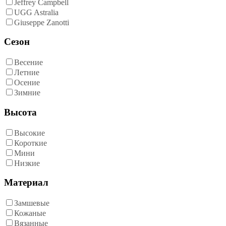
Jeffrey Campbell
UGG Astralia
Giuseppe Zanotti
Сезон
Весение
Летние
Осение
Зимние
Высота
Высокие
Короткие
Мини
Низкие
Материал
Замшевые
Кожаные
Вязанные