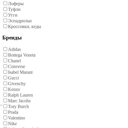
Лоферы
Туфли
Угги
Эспадрильи
Кроссовки, кеды
Бренды
Adidas
Bottega Veneta
Chanel
Converse
Isabel Marant
Gucci
Givenchy
Kenzo
Ralph Lauren
Marc Jacobs
Tory Burch
Prada
Valentino
Nike