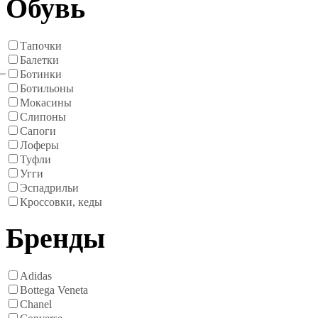
Обувь
Тапочки
Балетки
Ботинки
Ботильоны
Мокасины
Слипоны
Сапоги
Лоферы
Туфли
Угги
Эспадрильи
Кроссовки, кеды
Бренды
Adidas
Bottega Veneta
Chanel