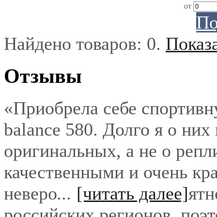
от
По
Найдено товаров:
0
.
Показ
Отзывы
«Приобрела себе спортивн
balance 580. Долго я о них
оригинальных, а не о репл
качественными и очень кра
неверо
...
[читать далее]
ятн
российских регионов, поэ