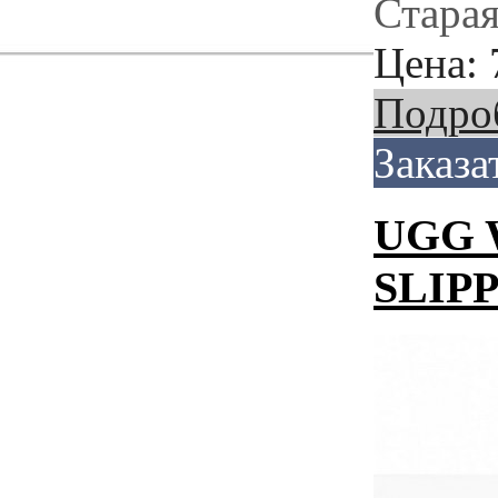
Старая
Цена:
Подро
Заказа
UGG 
SLIP