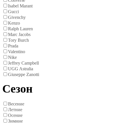
Converse
Isabel Marant
Gucci
Givenchy
Kenzo
Ralph Lauren
Marc Jacobs
Tory Burch
Prada
Valentino
Nike
Jeffrey Campbell
UGG Astralia
Giuseppe Zanotti
Сезон
Весение
Летние
Осение
Зимние