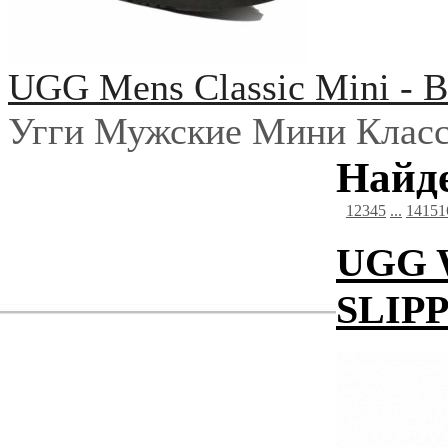
UGG Mens Classic Mini - B
Угги Мужские Мини Класс
Найде
1
2
3
4
5
...
14
15
1
UGG 
SLIP