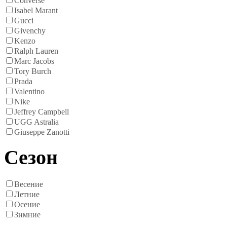
Converse
Isabel Marant
Gucci
Givenchy
Kenzo
Ralph Lauren
Marc Jacobs
Tory Burch
Prada
Valentino
Nike
Jeffrey Campbell
UGG Astralia
Giuseppe Zanotti
Сезон
Весение
Летние
Осение
Зимние