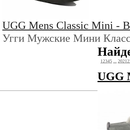
UGG Mens Classic Mini - B
Угги Мужские Мини Класс
Найде
1
2
3
4
5
...
20
21
2
UGG M