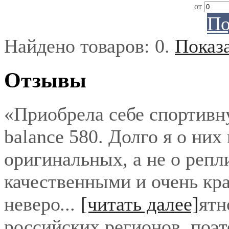
от
По
Найдено товаров:
0
.
Показ
Отзывы
«Приобрела себе спортивн
balance 580. Долго я о них
оригинальных, а не о репл
качественными и очень кра
неверо
...
[читать далее]
ятн
российских регионов, поэ