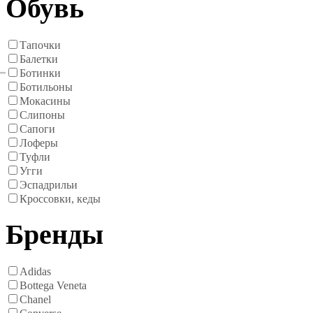
Обувь
Тапочки
Балетки
Ботинки
Ботильоны
Мокасины
Слипоны
Сапоги
Лоферы
Туфли
Угги
Эспадрильи
Кроссовки, кеды
Бренды
Adidas
Bottega Veneta
Chanel