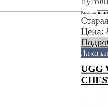
пугов
Размеры:
Старая
Цена:
Подро
Заказа
UGG 
CHES