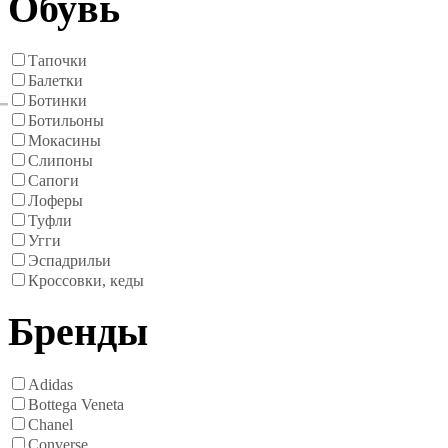
Обувь
Тапочки
Балетки
Ботинки
Ботильоны
Мокасины
Слипоны
Сапоги
Лоферы
Туфли
Угги
Эспадрильи
Кроссовки, кеды
Бренды
Adidas
Bottega Veneta
Chanel
Converse