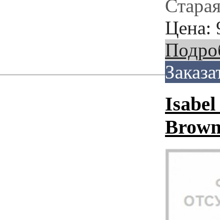
Старая
Цена:
Подро
Заказа
Isabe
Brow