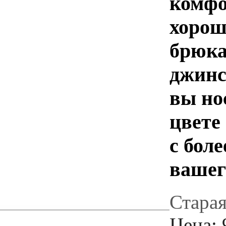
комфо
хорош
брюка
джинс
вы но
цвете
с бол
вашег
Старая
Цена: