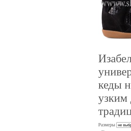
Изабе
универ
кеды н
узким
тради
Размеры