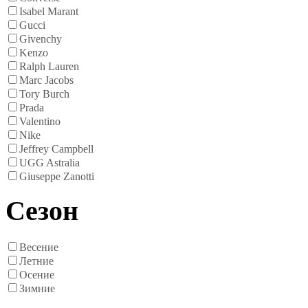
Isabel Marant
Gucci
Givenchy
Kenzo
Ralph Lauren
Marc Jacobs
Tory Burch
Prada
Valentino
Nike
Jeffrey Campbell
UGG Astralia
Giuseppe Zanotti
Сезон
Весение
Летние
Осение
Зимние