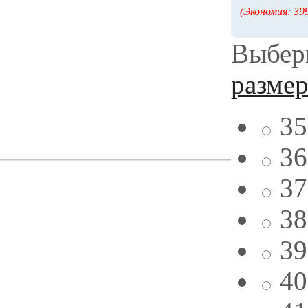
(Экономия: 399
Выбери
разме
35
36
37
38
39
40