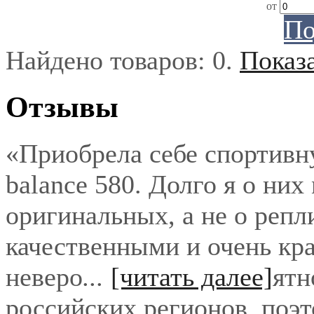
от
По
Найдено товаров:
0
.
Показ
Отзывы
«Приобрела себе спортивн
balance 580. Долго я о них
оригинальных, а не о репл
качественными и очень кра
неверо
...
[читать далее]
ятн
российских регионов, поэ