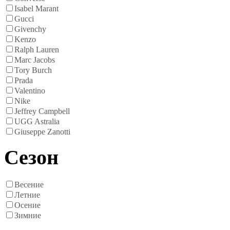
Isabel Marant
Gucci
Givenchy
Kenzo
Ralph Lauren
Marc Jacobs
Tory Burch
Prada
Valentino
Nike
Jeffrey Campbell
UGG Astralia
Giuseppe Zanotti
Сезон
Весение
Летние
Осение
Зимние