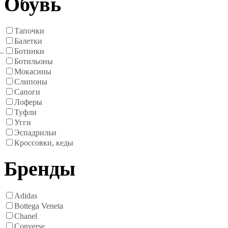
Обувь
Тапочки
Балетки
Ботинки
Ботильоны
Мокасины
Слипоны
Сапоги
Лоферы
Туфли
Угги
Эспадрильи
Кроссовки, кеды
Бренды
Adidas
Bottega Veneta
Chanel
Converse