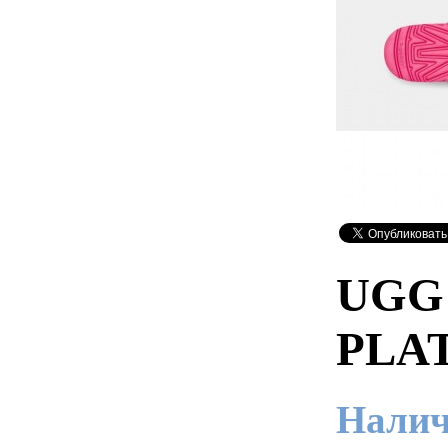
UGG
PLA
Налич