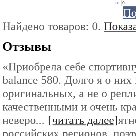
от
По
Найдено товаров:
0
.
Показ
Отзывы
«Приобрела себе спортивн
balance 580. Долго я о них
оригинальных, а не о репл
качественными и очень кра
неверо
...
[читать далее]
ятн
российских регионов, поэ