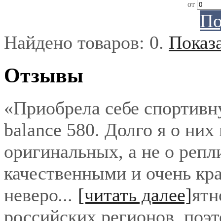
от
По
Найдено товаров:
0
.
Показ
Отзывы
«Приобрела себе спортивн
balance 580. Долго я о них
оригинальных, а не о репл
качественными и очень кра
неверо
...
[читать далее]
ятн
российских регионов, поэ