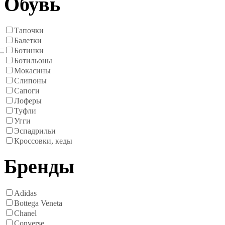
Обувь
Тапочки
Балетки
Ботинки
Ботильоны
Мокасины
Слипоны
Сапоги
Лоферы
Туфли
Угги
Эспадрильи
Кроссовки, кеды
Бренды
Adidas
Bottega Veneta
Chanel
Converse