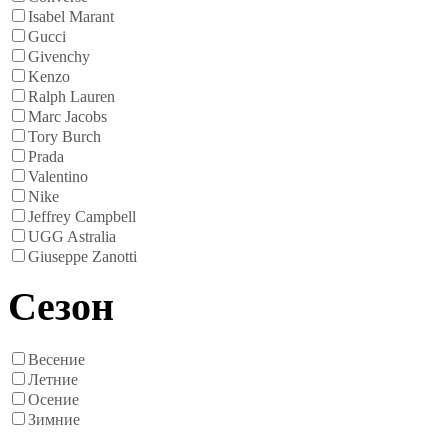
Isabel Marant
Gucci
Givenchy
Kenzo
Ralph Lauren
Marc Jacobs
Tory Burch
Prada
Valentino
Nike
Jeffrey Campbell
UGG Astralia
Giuseppe Zanotti
Сезон
Весение
Летние
Осение
Зимние