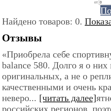
от
По
Найдено товаров:
0
.
Показ
Отзывы
«Приобрела себе спортивн
balance 580. Долго я о них
оригинальных, а не о репл
качественными и очень кра
неверо
...
[читать далее]
ятн
российских регионов, поэ