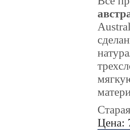
Все п
австр
Austra
сделан
натура
трехсл
мягкую
матер
Старая
Цена: