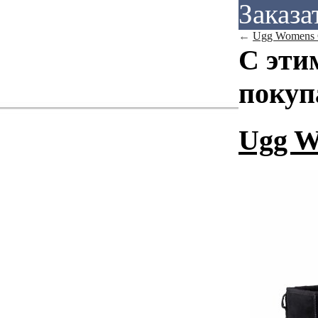
Заказа
←
Ugg Womens C
С эти
покуп
Ugg W