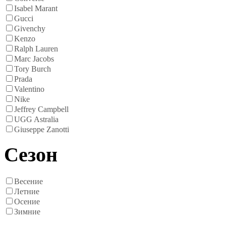
Isabel Marant
Gucci
Givenchy
Kenzo
Ralph Lauren
Marc Jacobs
Tory Burch
Prada
Valentino
Nike
Jeffrey Campbell
UGG Astralia
Giuseppe Zanotti
Сезон
Весение
Летние
Осение
Зимние