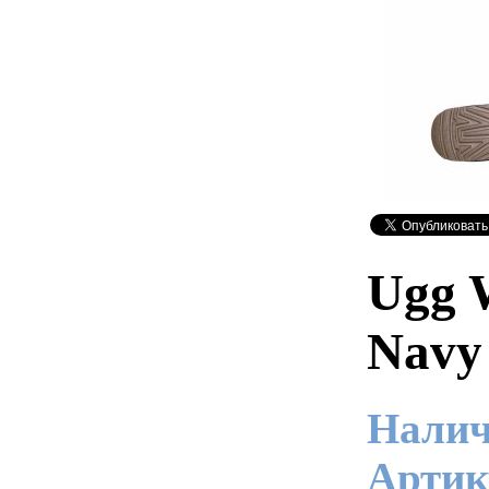
Ugg 
Navy
Налич
Артик