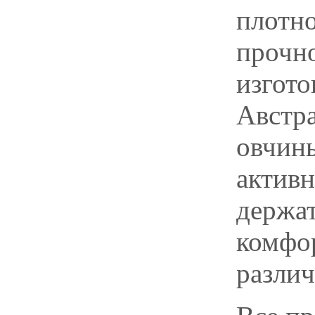
плотно
прочно
изгот
Австр
овчины
активн
держат
комфор
различ