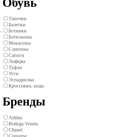
Обувь
Тапочки
Балетки
Ботинки
Ботильоны
Мокасины
Слипоны
Сапоги
Лоферы
Туфли
Угги
Эспадрильи
Кроссовки, кеды
Бренды
Adidas
Bottega Veneta
Chanel
Converse