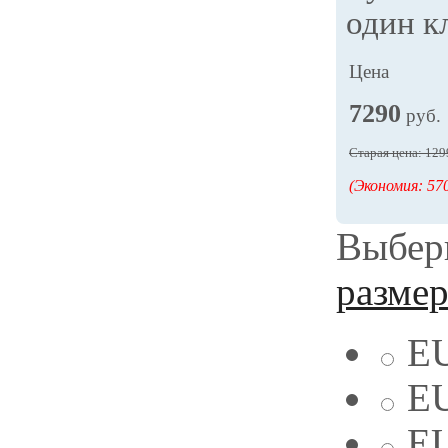
один к
Цена
7290
руб.
Старая цена: 129
(Экономия: 570
Выбери
разме
EU
EU
EU