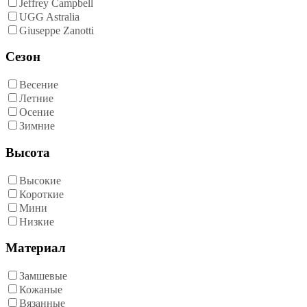
Jeffrey Campbell
UGG Astralia
Giuseppe Zanotti
Сезон
Весение
Летние
Осение
Зимние
Высота
Высокие
Короткие
Мини
Низкие
Материал
Замшевые
Кожаные
Вязанные