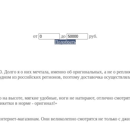
от
до
руб.
Подобрать
. Долго я о них мечтала, именно об оригинальных, а не о репли
дном из российских регионов, поэтому доставочка осуществляла
о на высоте, мягкие удобные, ноги не натирают, отлично смотрят
тикетки в норме - оригинал!
»
нтернет-магазинам. Они великолепно смотрятся не только с джи