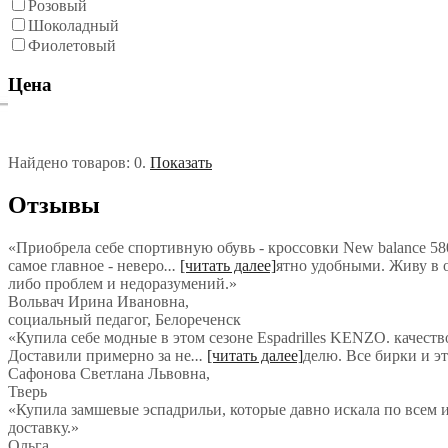
Розовый
Шоколадный
Фиолетовый
Цена
Найдено товаров:
0
.
Показать
Отзывы
«Приобрела себе спортивную обувь - кроссовки New balance 580
самое главное - неверо
...
[читать далее]
ятно удобными. Живу в о
либо проблем и недоразумений.
»
Вольвач Ирина Ивановна
,
социальный педагог, Белореченск
«Купила себе модные в этом сезоне Espadrilles KENZO. качеств
Доставили примерно за не
...
[читать далее]
делю. Все бирки и э
Сафонова Светлана Львовна
,
Тверь
«Купила замшевые эспадрильи, которые давно искала по всем и
доставку.»
Ольга
,