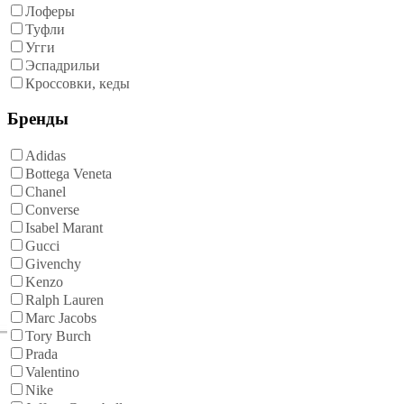
Лоферы
Туфли
Угги
Эспадрильи
Кроссовки, кеды
Бренды
Adidas
Bottega Veneta
Chanel
Converse
Isabel Marant
Gucci
Givenchy
Kenzo
Ralph Lauren
Marc Jacobs
Tory Burch
Prada
Valentino
Nike