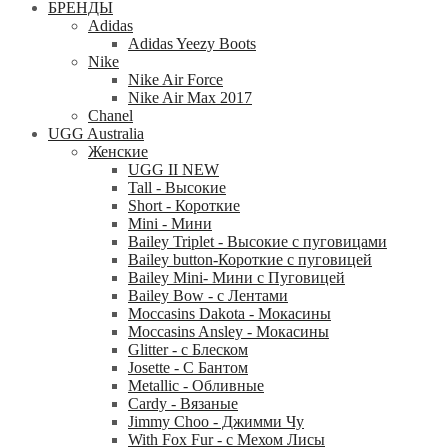
БРЕНДЫ
Adidas
Adidas Yeezy Boots
Nike
Nike Air Force
Nike Air Max 2017
Chanel
UGG Australia
Женские
UGG II NEW
Tall - Высокие
Short - Короткие
Mini - Mини
Bailey Triplet - Высокие с пуговицами
Bailey button-Короткие с пуговицей
Bailey Mini- Мини с Пуговицей
Bailey Bow - с Лентами
Moccasins Dakota - Мокасины
Moccasins Ansley - Мокасины
Glitter - с Блеском
Josette - С Бантом
Metallic - Обливные
Cardy - Вязаные
Jimmy Choo - Джимми Чу
With Fox Fur - с Мехом Лисы