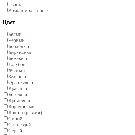
Ткань
Комбинированные
Цвет
Белый
Черный
Бордовый
Бирюзовый
Бежевый
Голубой
Желтый
Зеленый
Оранжевый
Красный
Бежевый
Кремовый
Коричневый
Каштан(рыжий)
Синий
Со звездой
Серый