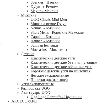
Sparkles - Паетки
Dylyn - с Ремнем
Maylin - Мейлин
Мужские
UGG Classic Mini Men
Мини на ремне Dylyn
Neumel - Ботинки
Short Men's - Короткие Мужские
Capulin - Ботинки
Hannen - Ботинки
Sullivan Ботинки
Moccasins - Мокасины
Детские
Классические детские угги
Классические детские Угги на пуговице
Классические детские обливные угги
Короткие детские угги на ленточках
Детские эксклюзивные
Пинетки для малышей
Угги эксклюзивные
Распродажа UGG
Аксессуары UGG
Ugg Logo Earmuffs - Наушники
АКСЕССУАРЫ