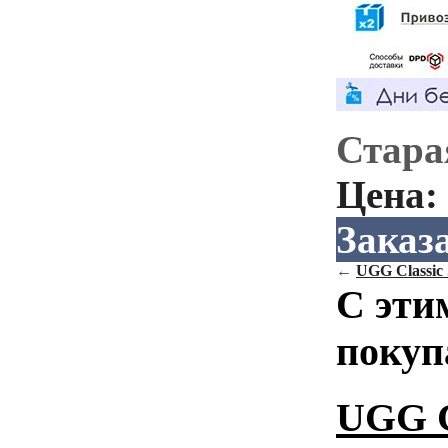
Стара
Цена:
Заказ
←
UGG Classic
С эти
покуп
UGG Cl