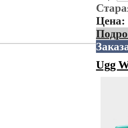
Стара
Цена:
Подро
Заказ
Ugg W