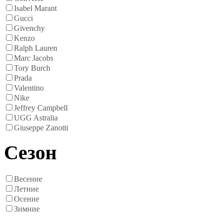
Isabel Marant
Gucci
Givenchy
Kenzo
Ralph Lauren
Marc Jacobs
Tory Burch
Prada
Valentino
Nike
Jeffrey Campbell
UGG Astralia
Giuseppe Zanotti
Сезон
Весение
Летние
Осение
Зимние