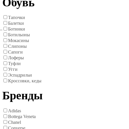
Обувь
Тапочки
Балетки
Ботинки
Ботильоны
Мокасины
Слипоны
Сапоги
Лоферы
Туфли
Угги
Эспадрильи
Кроссовки, кеды
Бренды
Adidas
Bottega Veneta
Chanel
Converse