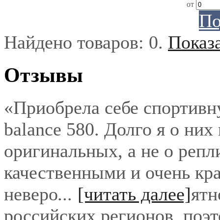
от
По
Найдено товаров:
0
.
Показ
Отзывы
«Приобрела себе спортивн
balance 580. Долго я о них
оригинальных, а не о репл
качественными и очень кра
неверо
...
[читать далее]
ятн
российских регионов, поэ