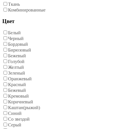
Ткань
Комбинированные
Цвет
Белый
Черный
Бордовый
Бирюзовый
Бежевый
Голубой
Желтый
Зеленый
Оранжевый
Красный
Бежевый
Кремовый
Коричневый
Каштан(рыжий)
Синий
Со звездой
Серый