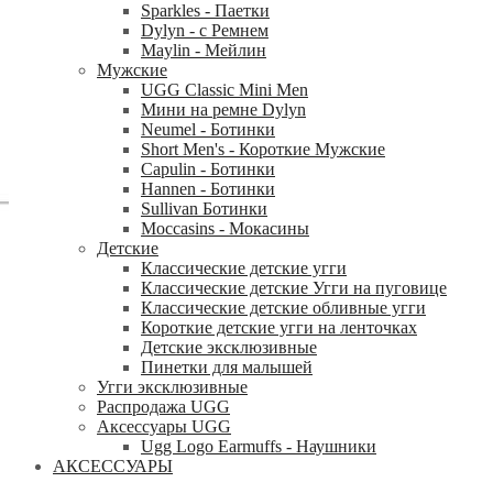
Sparkles - Паетки
Dylyn - с Ремнем
Maylin - Мейлин
Мужские
UGG Classic Mini Men
Мини на ремне Dylyn
Neumel - Ботинки
Short Men's - Короткие Мужские
Capulin - Ботинки
Hannen - Ботинки
Sullivan Ботинки
Moccasins - Мокасины
Детские
Классические детские угги
Классические детские Угги на пуговице
Классические детские обливные угги
Короткие детские угги на ленточках
Детские эксклюзивные
Пинетки для малышей
Угги эксклюзивные
Распродажа UGG
Аксессуары UGG
Ugg Logo Earmuffs - Наушники
АКСЕССУАРЫ