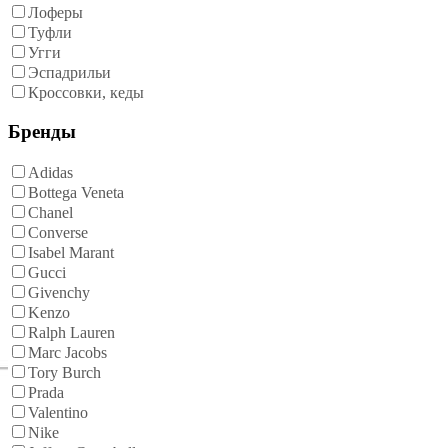
Лоферы
Туфли
Угги
Эспадрильи
Кроссовки, кеды
Бренды
Adidas
Bottega Veneta
Chanel
Converse
Isabel Marant
Gucci
Givenchy
Kenzo
Ralph Lauren
Marc Jacobs
Tory Burch
Prada
Valentino
Nike