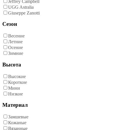
Jeffrey Campbell
UGG Astralia
Giuseppe Zanotti
Сезон
Весение
Летние
Осение
Зимние
Высота
Высокие
Короткие
Мини
Низкие
Материал
Замшевые
Кожаные
Вязанные