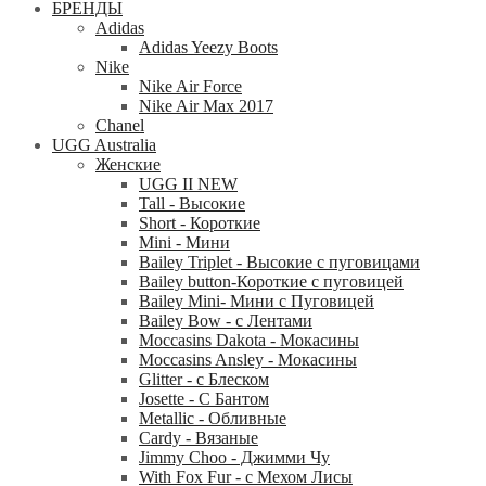
БРЕНДЫ
Adidas
Adidas Yeezy Boots
Nike
Nike Air Force
Nike Air Max 2017
Chanel
UGG Australia
Женские
UGG II NEW
Tall - Высокие
Short - Короткие
Mini - Mини
Bailey Triplet - Высокие с пуговицами
Bailey button-Короткие с пуговицей
Bailey Mini- Мини с Пуговицей
Bailey Bow - с Лентами
Moccasins Dakota - Мокасины
Moccasins Ansley - Мокасины
Glitter - с Блеском
Josette - С Бантом
Metallic - Обливные
Cardy - Вязаные
Jimmy Choo - Джимми Чу
With Fox Fur - с Мехом Лисы