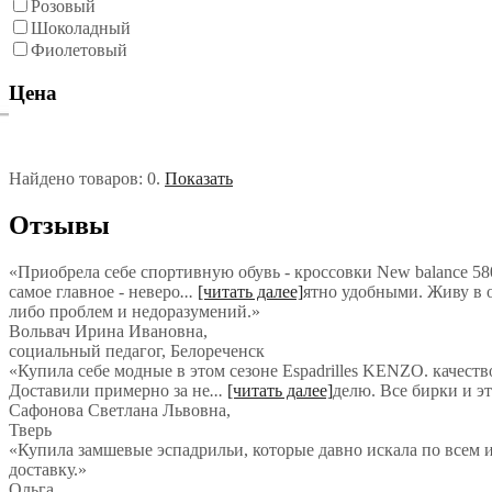
Розовый
Шоколадный
Фиолетовый
Цена
Найдено товаров:
0
.
Показать
Отзывы
«Приобрела себе спортивную обувь - кроссовки New balance 580
самое главное - неверо
...
[читать далее]
ятно удобными. Живу в о
либо проблем и недоразумений.
»
Вольвач Ирина Ивановна
,
социальный педагог, Белореченск
«Купила себе модные в этом сезоне Espadrilles KENZO. качеств
Доставили примерно за не
...
[читать далее]
делю. Все бирки и э
Сафонова Светлана Львовна
,
Тверь
«Купила замшевые эспадрильи, которые давно искала по всем и
доставку.»
Ольга
,