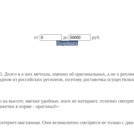
от
до
руб.
Подобрать
. Долго я о них мечтала, именно об оригинальных, а не о репли
дном из российских регионов, поэтому доставочка осуществляла
о на высоте, мягкие удобные, ноги не натирают, отлично смотрят
тикетки в норме - оригинал!
»
нтернет-магазинам. Они великолепно смотрятся не только с джи