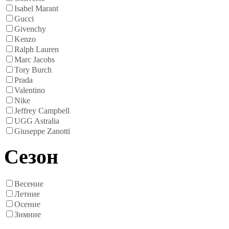
Isabel Marant
Gucci
Givenchy
Kenzo
Ralph Lauren
Marc Jacobs
Tory Burch
Prada
Valentino
Nike
Jeffrey Campbell
UGG Astralia
Giuseppe Zanotti
Сезон
Весение
Летние
Осение
Зимние