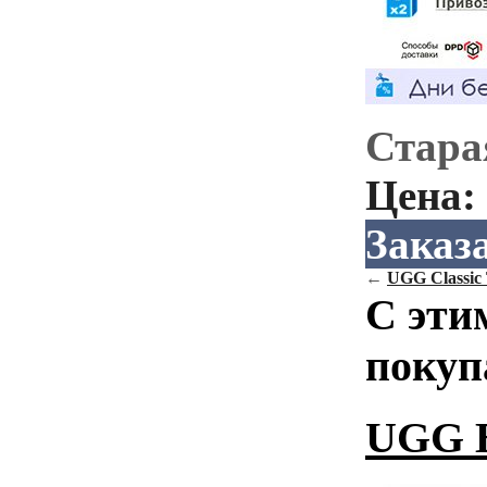
Стара
Цена:
Заказ
←
UGG Classic T
С эти
покуп
UGG Ba