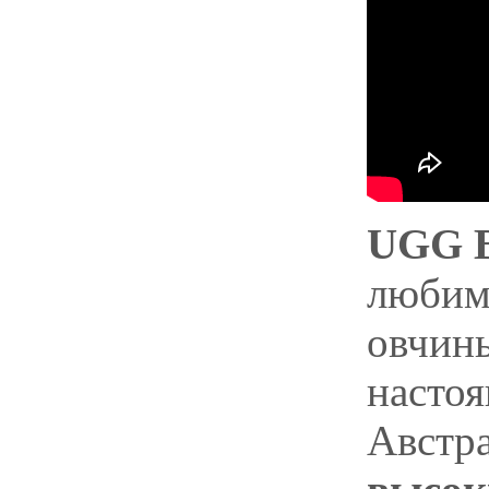
UGG B
любимы
овчины
насто
Австр