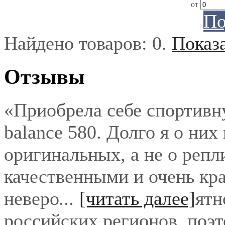
от
По
Найдено товаров:
0
.
Показ
Отзывы
«Приобрела себе спортивн
balance 580. Долго я о них
оригинальных, а не о репл
качественными и очень кра
неверо
...
[читать далее]
ятн
российских регионов, поэ