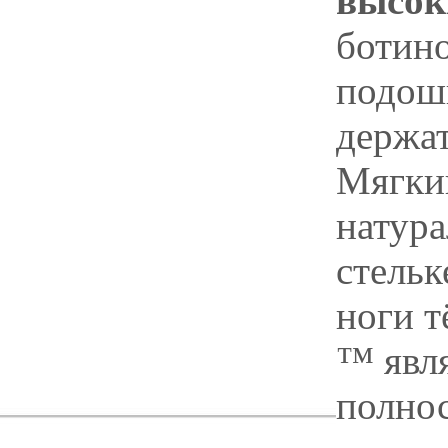
высок
ботин
подошв
держат
Мягкий
натур
стель
ноги 
™ явля
полнос