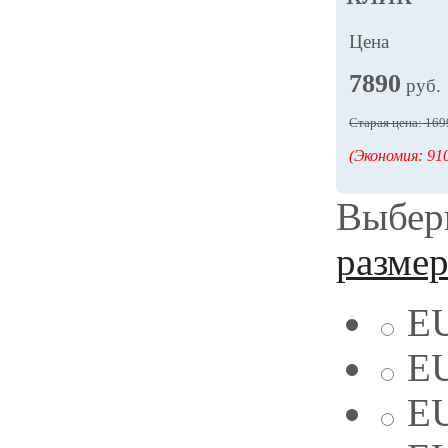
Цена
7890
руб.
Старая цена: 169
(Экономия: 910
Выбери
разме
EU
EU
EU