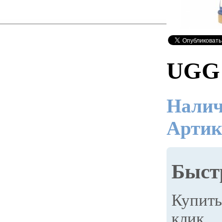
UGG 
Налич
Артик
Быст
Купит
клик