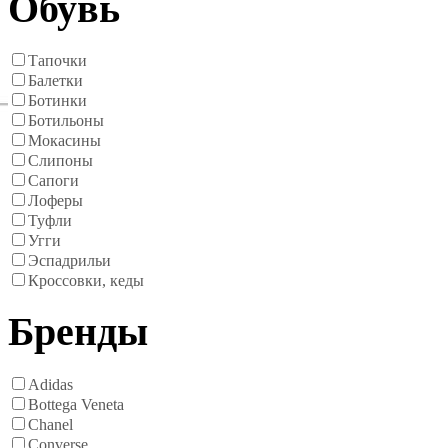
Обувь
Тапочки
Балетки
Ботинки
Ботильоны
Мокасины
Слипоны
Сапоги
Лоферы
Туфли
Угги
Эспадрильи
Кроссовки, кеды
Бренды
Adidas
Bottega Veneta
Chanel
Converse