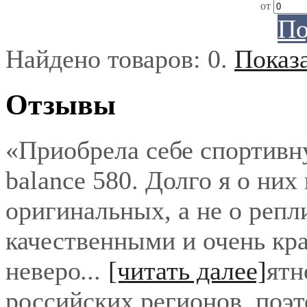
от
По
Найдено товаров:
0
.
Показ
Отзывы
«Приобрела себе спортивн
balance 580. Долго я о них
оригинальных, а не о репл
качественными и очень кра
неверо
...
[читать далее]
ятн
российских регионов, поэ