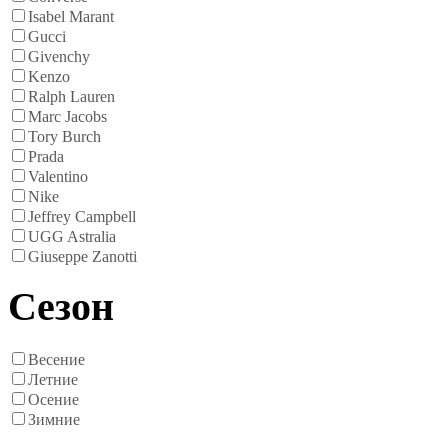
Isabel Marant
Gucci
Givenchy
Kenzo
Ralph Lauren
Marc Jacobs
Tory Burch
Prada
Valentino
Nike
Jeffrey Campbell
UGG Astralia
Giuseppe Zanotti
Сезон
Весение
Летние
Осение
Зимние