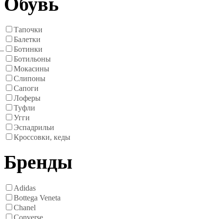
Обувь
Тапочки
Балетки
Ботинки
Ботильоны
Мокасины
Слипоны
Сапоги
Лоферы
Туфли
Угги
Эспадрильи
Кроссовки, кеды
Бренды
Adidas
Bottega Veneta
Chanel
Converse