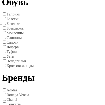
Обувь
Тапочки
Балетки
Ботинки
Ботильоны
Мокасины
Слипоны
Сапоги
Лоферы
Туфли
Угги
Эспадрильи
Кроссовки, кеды
Бренды
Adidas
Bottega Veneta
Chanel
Converse