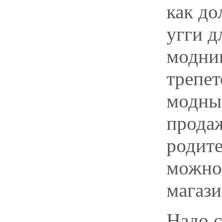
как д
угги д
модниц
трепет
модный
прода
родит
можно 
магази
Надо с