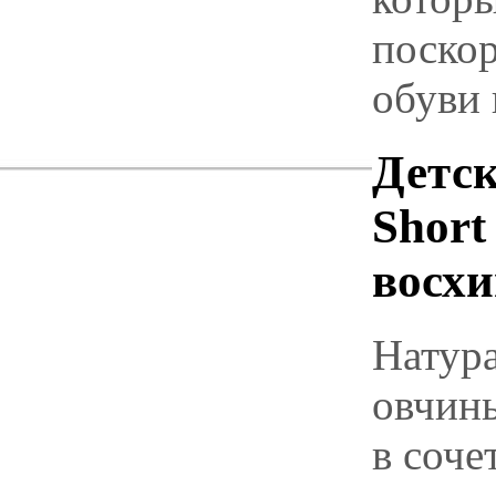
поскор
обуви 
Детск
Short
восх
Натур
овчины
в соч