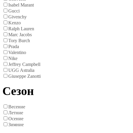
Isabel Marant
Gucci
Givenchy
Kenzo
Ralph Lauren
Marc Jacobs
Tory Burch
Prada
Valentino
Nike
Jeffrey Campbell
UGG Astralia
Giuseppe Zanotti
Сезон
Весение
Летние
Осение
Зимние