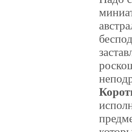
миниа
австра
беспод
заста
роско
непод
Корот
испол
предме
котор