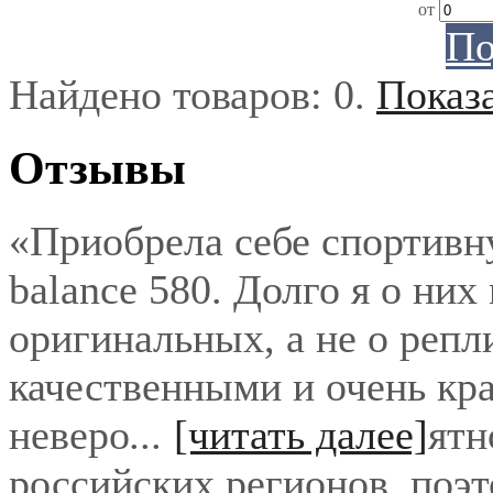
от
По
Найдено товаров:
0
.
Показ
Отзывы
«Приобрела себе спортивн
balance 580. Долго я о них
оригинальных, а не о репл
качественными и очень кра
неверо
...
[читать далее]
ятн
российских регионов, поэ