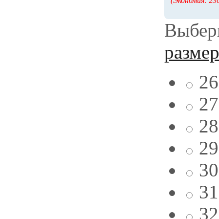
(Экономия: 230
Выбери
разме
26
27
28
29
30
31
32