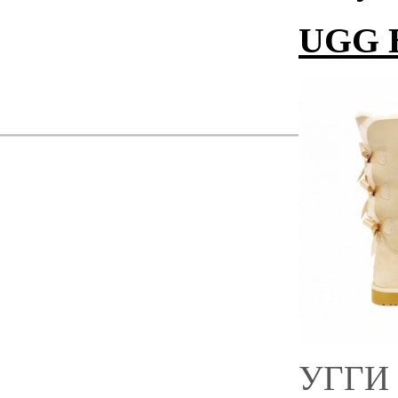
UGG B
УГГИ 