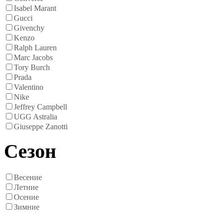
Isabel Marant
Gucci
Givenchy
Kenzo
Ralph Lauren
Marc Jacobs
Tory Burch
Prada
Valentino
Nike
Jeffrey Campbell
UGG Astralia
Giuseppe Zanotti
Сезон
Весение
Летние
Осение
Зимние