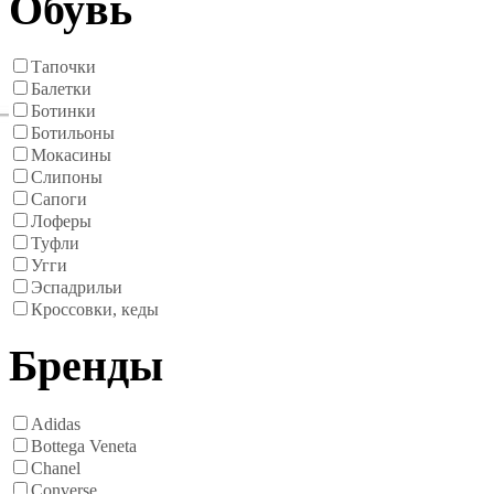
Обувь
Тапочки
Балетки
Ботинки
Ботильоны
Мокасины
Слипоны
Сапоги
Лоферы
Туфли
Угги
Эспадрильи
Кроссовки, кеды
Бренды
Adidas
Bottega Veneta
Chanel
Converse