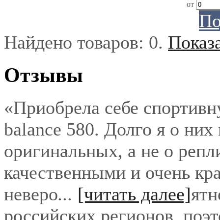
от
По
Найдено товаров:
0
.
Показ
Отзывы
«Приобрела себе спортивн
balance 580. Долго я о них
оригинальных, а не о репл
качественными и очень кра
неверо
...
[читать далее]
ятн
российских регионов, поэ