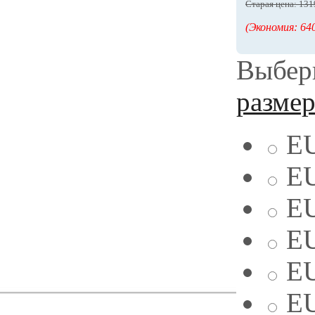
Старая цена: 131
(Экономия: 640
Выбери
разме
EU
EU
EU
EU
EU
EU