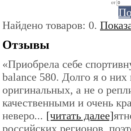
от
По
Найдено товаров:
0
.
Показ
Отзывы
«Приобрела себе спортивн
balance 580. Долго я о них
оригинальных, а не о репл
качественными и очень кра
неверо
...
[читать далее]
ятн
российских регионов, поэ