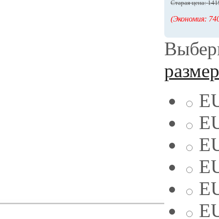
Старая цена: 141
(Экономия: 740
Выбери
разме
EU
EU
EU
EU
EU
EU