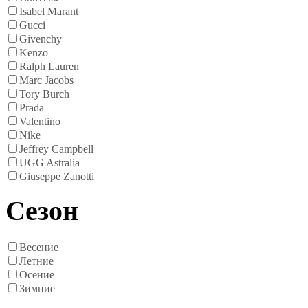
Isabel Marant
Gucci
Givenchy
Kenzo
Ralph Lauren
Marc Jacobs
Tory Burch
Prada
Valentino
Nike
Jeffrey Campbell
UGG Astralia
Giuseppe Zanotti
Сезон
Весение
Летние
Осение
Зимние