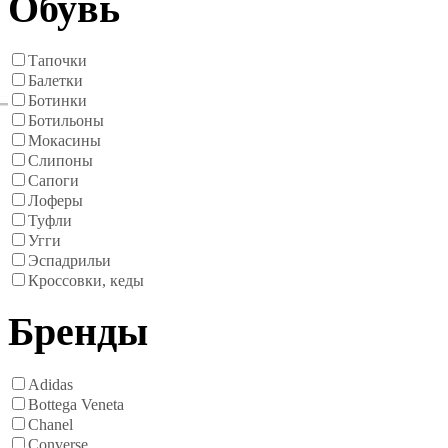
Обувь
Тапочки
Балетки
Ботинки
Ботильоны
Мокасины
Слипоны
Сапоги
Лоферы
Туфли
Угги
Эспадрильи
Кроссовки, кеды
Бренды
Adidas
Bottega Veneta
Chanel
Converse