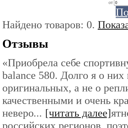
от
По
Найдено товаров:
0
.
Показ
Отзывы
«Приобрела себе спортивн
balance 580. Долго я о них
оригинальных, а не о репл
качественными и очень кра
неверо
...
[читать далее]
ятн
российских регионов, поэ