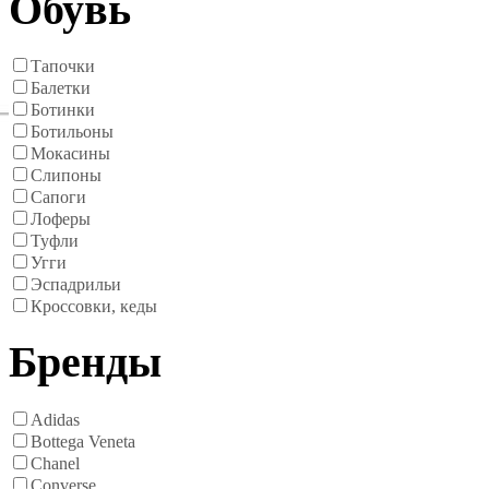
Обувь
Тапочки
Балетки
Ботинки
Ботильоны
Мокасины
Слипоны
Сапоги
Лоферы
Туфли
Угги
Эспадрильи
Кроссовки, кеды
Бренды
Adidas
Bottega Veneta
Chanel
Converse