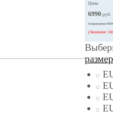
Цена
6990
руб.
Старая цена: 859
(Экономия: 160
Выбери
разме
EU
EU
EU
EU