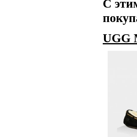
С эти
покуп
UGG M