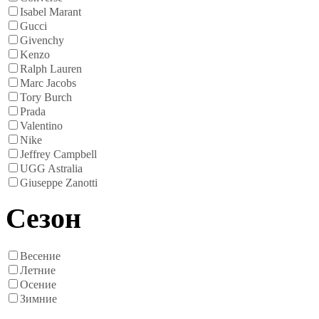
Isabel Marant
Gucci
Givenchy
Kenzo
Ralph Lauren
Marc Jacobs
Tory Burch
Prada
Valentino
Nike
Jeffrey Campbell
UGG Astralia
Giuseppe Zanotti
Сезон
Весение
Летние
Осение
Зимние