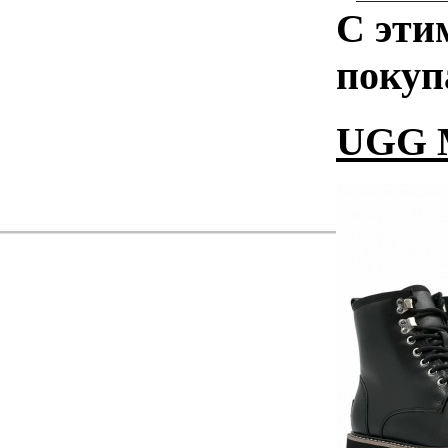
С эти
покуп
UGG M