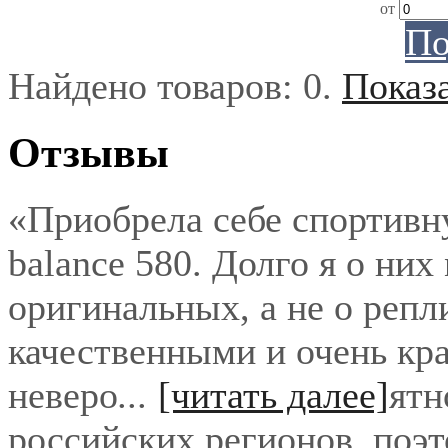
от
По
Найдено товаров:
0
.
Показ
Отзывы
«Приобрела себе спортивн
balance 580. Долго я о них
оригинальных, а не о репл
качественными и очень кра
неверо
...
[читать далее]
ятн
российских регионов, поэ