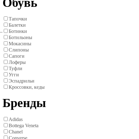
Обувь
Тапочки
Балетки
Ботинки
Ботильоны
Мокасины
Слипоны
Сапоги
Лоферы
Туфли
Угги
Эспадрильи
Кроссовки, кеды
Бренды
Adidas
Bottega Veneta
Chanel
Converse