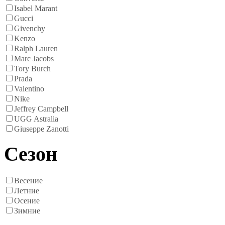
Isabel Marant
Gucci
Givenchy
Kenzo
Ralph Lauren
Marc Jacobs
Tory Burch
Prada
Valentino
Nike
Jeffrey Campbell
UGG Astralia
Giuseppe Zanotti
Сезон
Весение
Летние
Осение
Зимние