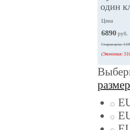
один к
Цена
6890
руб.
Старая цена: 119
(Экономия: 510
Выбери
разме
EU
EU
EU