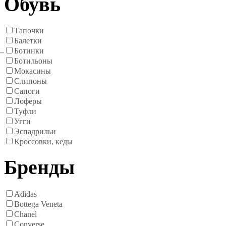
Обувь
Тапочки
Балетки
Ботинки
Ботильоны
Мокасины
Слипоны
Сапоги
Лоферы
Туфли
Угги
Эспадрильи
Кроссовки, кеды
Бренды
Adidas
Bottega Veneta
Chanel
Converse