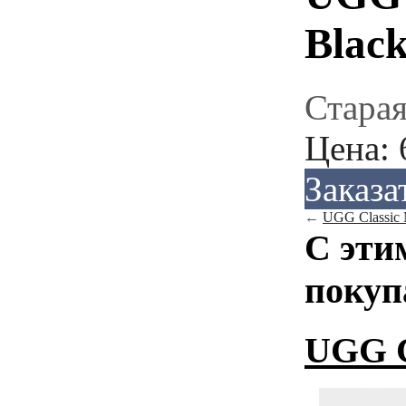
Blac
Старая
Цена:
Заказа
←
UGG Classic M
С эти
покуп
UGG C