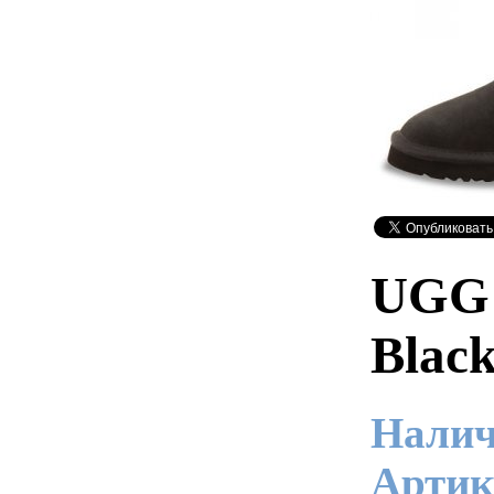
UGG 
Blac
Налич
Артик