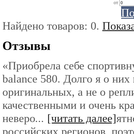
от
По
Найдено товаров:
0
.
Показ
Отзывы
«Приобрела себе спортивн
balance 580. Долго я о них
оригинальных, а не о репл
качественными и очень кра
неверо
...
[читать далее]
ятн
российских регионов, поэ