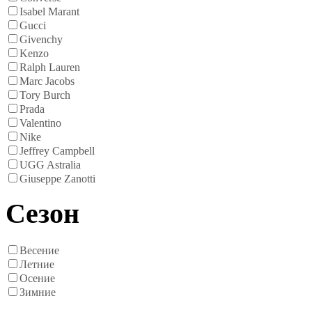
Isabel Marant
Gucci
Givenchy
Kenzo
Ralph Lauren
Marc Jacobs
Tory Burch
Prada
Valentino
Nike
Jeffrey Campbell
UGG Astralia
Giuseppe Zanotti
Сезон
Весение
Летние
Осение
Зимние