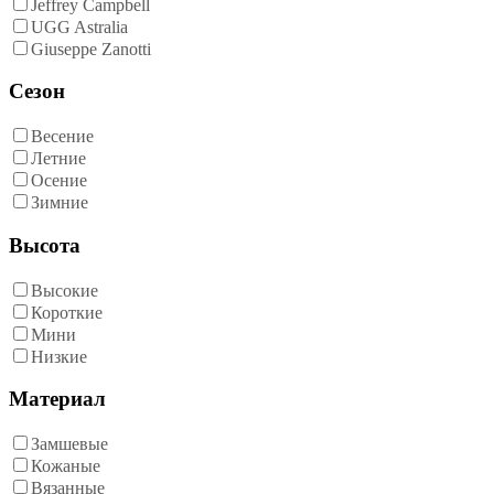
Jeffrey Campbell
UGG Astralia
Giuseppe Zanotti
Сезон
Весение
Летние
Осение
Зимние
Высота
Высокие
Короткие
Мини
Низкие
Материал
Замшевые
Кожаные
Вязанные