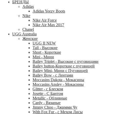
БРЕНДЫ
Adidas
Adidas Yeezy Boots
Nike
Nike Air Force
Nike Air Max 2017
Chanel
UGG Australia
Женские
UGG II NEW
Tall - Высокие
Short - Короткие
Mini - Mини
Bailey Triplet - Высокие с пуговицами
Bailey button-Короткие с пуговицей
Bailey Mini- Мини с Пуговицей
Bailey Bow - с Лентами
Moccasins Dakota - Мокасины
Moccasins Ansley - Мокасины
Glitter - с Блеском
Josette - С Бантом
Metallic - Обливные
Cardy - Вязаные
Jimmy Choo - Джимми Чу
With Fox Fur - с Мехом Лисы