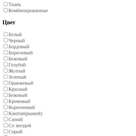
Ткань
Комбинированные
Цвет
Белый
Черный
Бордовый
Бирюзовый
Бежевый
Голубой
Желтый
Зеленый
Оранжевый
Красный
Бежевый
Кремовый
Коричневый
Каштан(рыжий)
Синий
Со звездой
Серый