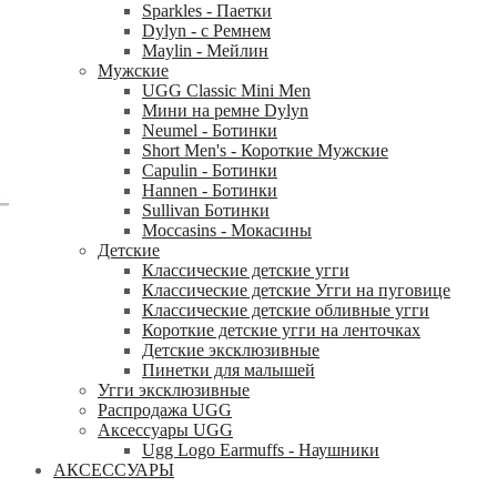
Sparkles - Паетки
Dylyn - с Ремнем
Maylin - Мейлин
Мужские
UGG Classic Mini Men
Мини на ремне Dylyn
Neumel - Ботинки
Short Men's - Короткие Мужские
Capulin - Ботинки
Hannen - Ботинки
Sullivan Ботинки
Moccasins - Мокасины
Детские
Классические детские угги
Классические детские Угги на пуговице
Классические детские обливные угги
Короткие детские угги на ленточках
Детские эксклюзивные
Пинетки для малышей
Угги эксклюзивные
Распродажа UGG
Аксессуары UGG
Ugg Logo Earmuffs - Наушники
АКСЕССУАРЫ