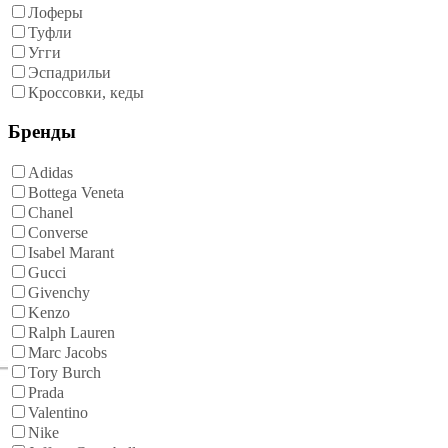
Лоферы
Туфли
Угги
Эспадрильи
Кроссовки, кеды
Бренды
Adidas
Bottega Veneta
Chanel
Converse
Isabel Marant
Gucci
Givenchy
Kenzo
Ralph Lauren
Marc Jacobs
Tory Burch
Prada
Valentino
Nike