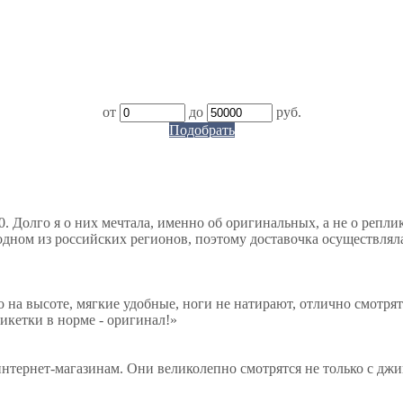
от
до
руб.
Подобрать
. Долго я о них мечтала, именно об оригинальных, а не о репли
дном из российских регионов, поэтому доставочка осуществляла
о на высоте, мягкие удобные, ноги не натирают, отлично смотрят
тикетки в норме - оригинал!
»
нтернет-магазинам. Они великолепно смотрятся не только с джи