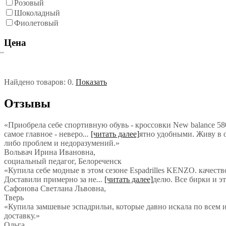
Розовый
Шоколадный
Фиолетовый
Цена
Найдено товаров:
0
.
Показать
Отзывы
«Приобрела себе спортивную обувь - кроссовки New balance 580
самое главное - неверо
...
[читать далее]
ятно удобными. Живу в о
либо проблем и недоразумений.
»
Вольвач Ирина Ивановна
,
социальный педагог, Белореченск
«Купила себе модные в этом сезоне Espadrilles KENZO. качеств
Доставили примерно за не
...
[читать далее]
делю. Все бирки и э
Сафонова Светлана Львовна
,
Тверь
«Купила замшевые эспадрильи, которые давно искала по всем и
доставку.»
Ольга
,