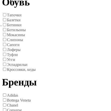
Обувь
Тапочки
Балетки
Ботинки
Ботильоны
Мокасины
Слипоны
Сапоги
Лоферы
Туфли
Угги
Эспадрильи
Кроссовки, кеды
Бренды
Adidas
Bottega Veneta
Chanel
Converse