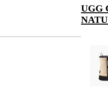
UGG 
NATU