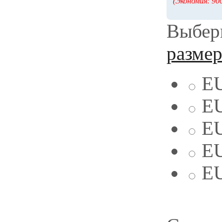
(Экономия: 900
Выбери
разме
EU
EU
EU
EU
EU