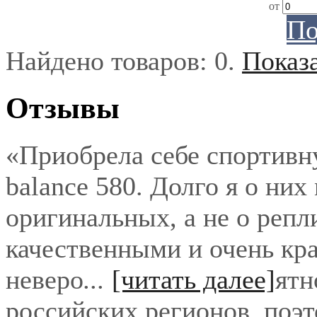
от
По
Найдено товаров:
0
.
Показ
Отзывы
«Приобрела себе спортивн
balance 580. Долго я о них
оригинальных, а не о репл
качественными и очень кра
неверо
...
[читать далее]
ятн
российских регионов, поэ