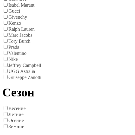
Isabel Marant
Gucci
Givenchy
Kenzo
Ralph Lauren
Marc Jacobs
Tory Burch
Prada
Valentino
Nike
Jeffrey Campbell
UGG Astralia
Giuseppe Zanotti
Сезон
Весение
Летние
Осение
Зимние