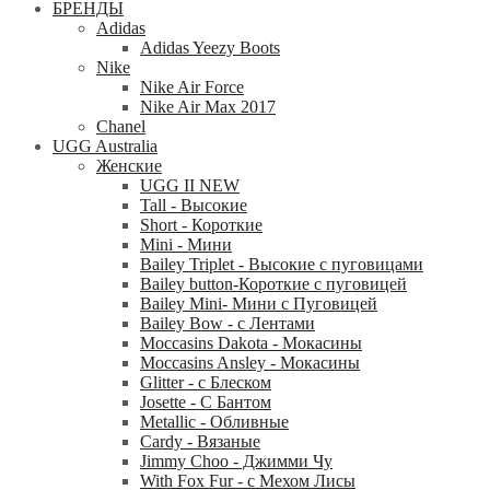
БРЕНДЫ
Adidas
Adidas Yeezy Boots
Nike
Nike Air Force
Nike Air Max 2017
Chanel
UGG Australia
Женские
UGG II NEW
Tall - Высокие
Short - Короткие
Mini - Mини
Bailey Triplet - Высокие с пуговицами
Bailey button-Короткие с пуговицей
Bailey Mini- Мини с Пуговицей
Bailey Bow - с Лентами
Moccasins Dakota - Мокасины
Moccasins Ansley - Мокасины
Glitter - с Блеском
Josette - С Бантом
Metallic - Обливные
Cardy - Вязаные
Jimmy Choo - Джимми Чу
With Fox Fur - с Мехом Лисы