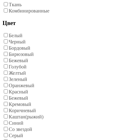
Ткань
Комбинированные
Цвет
Белый
Черный
Бордовый
Бирюзовый
Бежевый
Голубой
Желтый
Зеленый
Оранжевый
Красный
Бежевый
Кремовый
Коричневый
Каштан(рыжий)
Синий
Со звездой
Серый