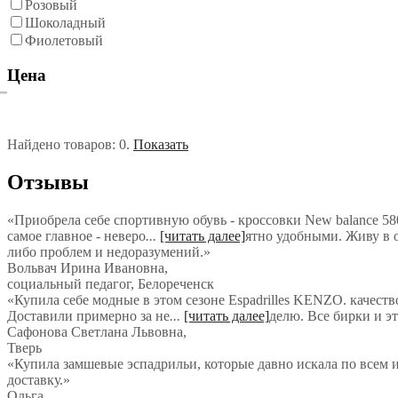
Розовый
Шоколадный
Фиолетовый
Цена
Найдено товаров:
0
.
Показать
Отзывы
«Приобрела себе спортивную обувь - кроссовки New balance 580
самое главное - неверо
...
[читать далее]
ятно удобными. Живу в о
либо проблем и недоразумений.
»
Вольвач Ирина Ивановна
,
социальный педагог, Белореченск
«Купила себе модные в этом сезоне Espadrilles KENZO. качеств
Доставили примерно за не
...
[читать далее]
делю. Все бирки и э
Сафонова Светлана Львовна
,
Тверь
«Купила замшевые эспадрильи, которые давно искала по всем и
доставку.»
Ольга
,