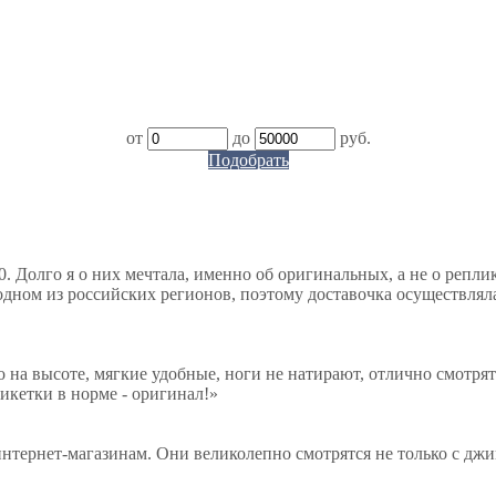
от
до
руб.
Подобрать
. Долго я о них мечтала, именно об оригинальных, а не о репли
дном из российских регионов, поэтому доставочка осуществляла
о на высоте, мягкие удобные, ноги не натирают, отлично смотрят
тикетки в норме - оригинал!
»
нтернет-магазинам. Они великолепно смотрятся не только с джи