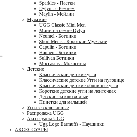
Sparkles - Паетки
Dylyn - с Ремнем
Maylin - Мейлин
Мужские
UGG Classic Mini Men
Мини на ремне Dylyn
Neumel - Ботинки
Short Men's - Короткие Мужские
Capulin - Ботинки
Hannen - Ботинки
Sullivan Ботинки
Moccasins - Мокасины
Детские
Классические детские угги
Классические детские Угги на пуговице
Классические детские обливные угги
Короткие детские угги на ленточках
Детские эксклюзивные
Пинетки для малышей
Угги эксклюзивные
Распродажа UGG
Аксессуары UGG
Ugg Logo Earmuffs - Наушники
АКСЕССУАРЫ