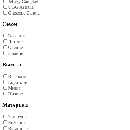
Jeffrey Campbell
UGG Astralia
Giuseppe Zanotti
Сезон
Весение
Летние
Осение
Зимние
Высота
Высокие
Короткие
Мини
Низкие
Материал
Замшевые
Кожаные
Вязанные