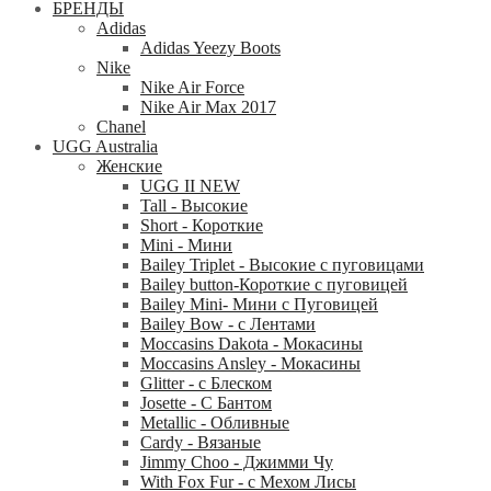
БРЕНДЫ
Adidas
Adidas Yeezy Boots
Nike
Nike Air Force
Nike Air Max 2017
Chanel
UGG Australia
Женские
UGG II NEW
Tall - Высокие
Short - Короткие
Mini - Mини
Bailey Triplet - Высокие с пуговицами
Bailey button-Короткие с пуговицей
Bailey Mini- Мини с Пуговицей
Bailey Bow - с Лентами
Moccasins Dakota - Мокасины
Moccasins Ansley - Мокасины
Glitter - с Блеском
Josette - С Бантом
Metallic - Обливные
Cardy - Вязаные
Jimmy Choo - Джимми Чу
With Fox Fur - с Мехом Лисы