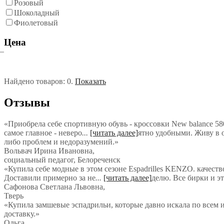
Розовый
Шоколадный
Фиолетовый
Цена
Найдено товаров:
0
.
Показать
Отзывы
«Приобрела себе спортивную обувь - кроссовки New balance 580
самое главное - неверо
...
[читать далее]
ятно удобными. Живу в о
либо проблем и недоразумений.
»
Вольвач Ирина Ивановна
,
социальный педагог, Белореченск
«Купила себе модные в этом сезоне Espadrilles KENZO. качеств
Доставили примерно за не
...
[читать далее]
делю. Все бирки и э
Сафонова Светлана Львовна
,
Тверь
«Купила замшевые эспадрильи, которые давно искала по всем и
доставку.»
Ольга
,