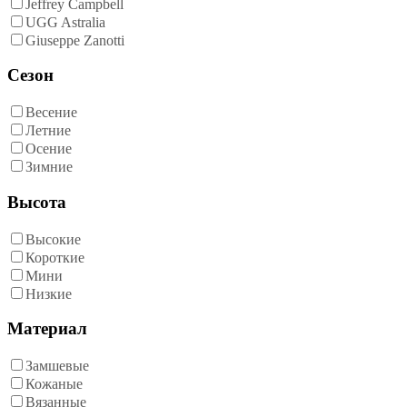
Jeffrey Campbell
UGG Astralia
Giuseppe Zanotti
Сезон
Весение
Летние
Осение
Зимние
Высота
Высокие
Короткие
Мини
Низкие
Материал
Замшевые
Кожаные
Вязанные