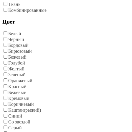
Ткань
Комбинированные
Цвет
Белый
Черный
Бордовый
Бирюзовый
Бежевый
Голубой
Желтый
Зеленый
Оранжевый
Красный
Бежевый
Кремовый
Коричневый
Каштан(рыжий)
Синий
Со звездой
Серый