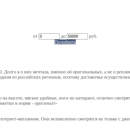
от
до
руб.
Подобрать
. Долго я о них мечтала, именно об оригинальных, а не о репли
дном из российских регионов, поэтому доставочка осуществляла
о на высоте, мягкие удобные, ноги не натирают, отлично смотрят
тикетки в норме - оригинал!
»
нтернет-магазинам. Они великолепно смотрятся не только с джи