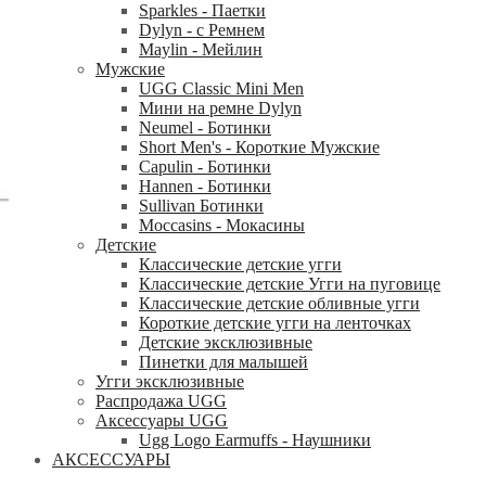
Sparkles - Паетки
Dylyn - с Ремнем
Maylin - Мейлин
Мужские
UGG Classic Mini Men
Мини на ремне Dylyn
Neumel - Ботинки
Short Men's - Короткие Мужские
Capulin - Ботинки
Hannen - Ботинки
Sullivan Ботинки
Moccasins - Мокасины
Детские
Классические детские угги
Классические детские Угги на пуговице
Классические детские обливные угги
Короткие детские угги на ленточках
Детские эксклюзивные
Пинетки для малышей
Угги эксклюзивные
Распродажа UGG
Аксессуары UGG
Ugg Logo Earmuffs - Наушники
АКСЕССУАРЫ