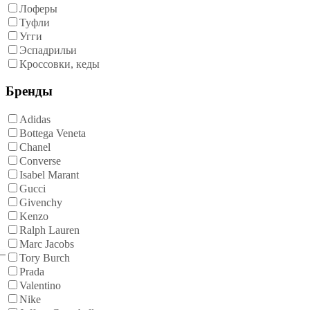
Лоферы
Туфли
Угги
Эспадрильи
Кроссовки, кеды
Бренды
Adidas
Bottega Veneta
Chanel
Converse
Isabel Marant
Gucci
Givenchy
Kenzo
Ralph Lauren
Marc Jacobs
Tory Burch
Prada
Valentino
Nike