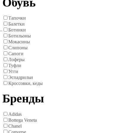
Обувь
Тапочки
Балетки
Ботинки
Ботильоны
Мокасины
Слипоны
Сапоги
Лоферы
Туфли
Угги
Эспадрильи
Кроссовки, кеды
Бренды
Adidas
Bottega Veneta
Chanel
Converse