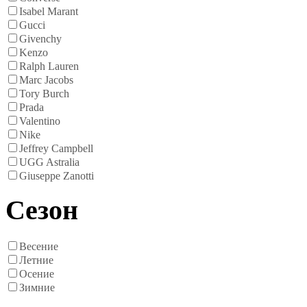
Isabel Marant
Gucci
Givenchy
Kenzo
Ralph Lauren
Marc Jacobs
Tory Burch
Prada
Valentino
Nike
Jeffrey Campbell
UGG Astralia
Giuseppe Zanotti
Сезон
Весение
Летние
Осение
Зимние