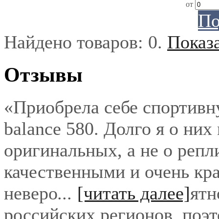
от
По
Найдено товаров:
0
.
Показ
Отзывы
«Приобрела себе спортивн
balance 580. Долго я о них
оригинальных, а не о репл
качественными и очень кра
неверо
...
[читать далее]
ятн
российских регионов, поэ